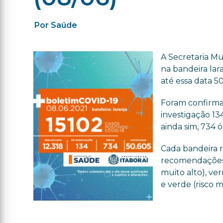
Por Saúde
A Secretaria Mu
na bandeira lar
até essa data 50
Foram confirmad
investigação 13
ainda sim, 734 ó
Cada bandeira 
recomendações d
muito alto), ver
e verde (risco m