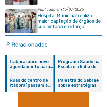
da Pessoa Idosa de Itaboraí
Publicado em 15/07/2026
Hospital Municipal realiza
maior captação de órgãos de
sua história e reforça
compromisso com a vida
Relacionadas
Itaboraí abre novo
Programa Saúde na
agendamento para
Escola e a linha de
castração gratuita
cuidados da
de cães e gatos
Hanseníase
Ruas do centro de
Palestra do Sebrae
promovem
Itaboraí passam a
sobre estratégias
conscientização
operar em novos
de divulgação reúne
sobre hanseníase
sentidos
empreendedores no
na E.M Adelaide de
Centro de Itaboraí
Magalhães Seabra