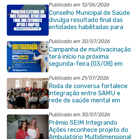
Publicado em 12/06/2026
Conselho Municipal de Saúde
divulga resultado final das
entidades habilitadas para
eleição do quadriênio 2026-
2030
Publicado em 30/07/2026
Campanha de multivacinação
terá início na próxima
segunda-feira (03/08) em
Itaboraí
Publicado em 21/07/2026
Roda de conversa fortalece
integração entre SAMU e
rede de saúde mental em
Itaboraí
Publicado em 30/07/2026
Prêmio SEIM Integrando
Ações reconhece projeto do
Ambulatório Multidimensional