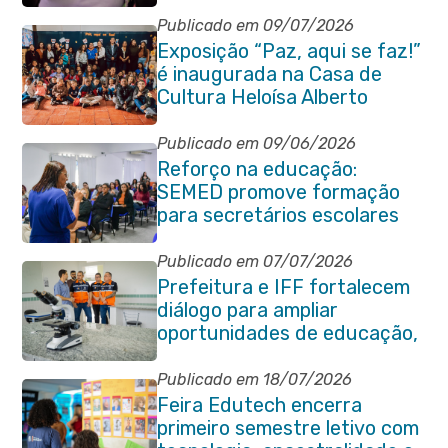
Publicado em 09/07/2026
Exposição “Paz, aqui se faz!”
é inaugurada na Casa de
Cultura Heloísa Alberto
Torres
Publicado em 09/06/2026
Reforço na educação:
SEMED promove formação
para secretários escolares
Publicado em 07/07/2026
Prefeitura e IFF fortalecem
diálogo para ampliar
oportunidades de educação,
ciência e inovação em
Itaboraí
Publicado em 18/07/2026
Feira Edutech encerra
primeiro semestre letivo com