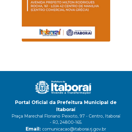
Portal Oficial da Prefeitura Municipal de
Itaboraí
Praça Marechal Floriano Peixoto, 97 - Centro, Itaboraí
- RJ, 24800-165.
Email:
comunicacao@itaborai.rj.gov.br