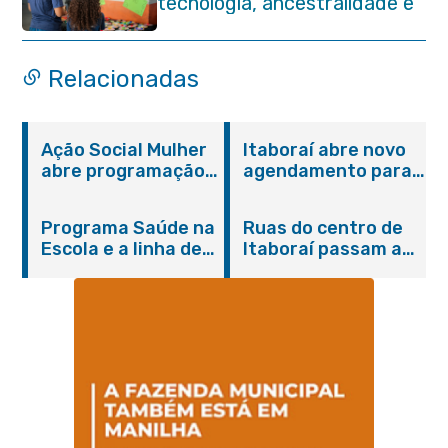
tecnologia, ancestralidade e
protagonismo estudantil em
Itaboraí
Relacionadas
Ação Social Mulher
Itaboraí abre novo
abre programação
agendamento para
do Agosto Lilás em
castração gratuita
Itaboraí com
de cães e gatos
Programa Saúde na
Ruas do centro de
serviços gratuitos e
Escola e a linha de
Itaboraí passam a
orientações
cuidados da
operar em novos
Hanseníase
sentidos
promovem
conscientização
sobre hanseníase
na E.M Adelaide de
Magalhães Seabra