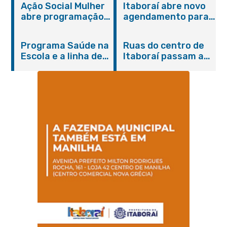
Ação Social Mulher
Itaboraí abre novo
abre programação
agendamento para
do Agosto Lilás em
castração gratuita
Itaboraí com
de cães e gatos
Programa Saúde na
Ruas do centro de
serviços gratuitos e
Escola e a linha de
Itaboraí passam a
orientações
cuidados da
operar em novos
Hanseníase
sentidos
promovem
conscientização
sobre hanseníase
na E.M Adelaide de
Magalhães Seabra