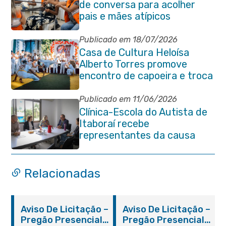
de conversa para acolher
pais e mães atípicos
Publicado em 18/07/2026
Casa de Cultura Heloísa
Alberto Torres promove
encontro de capoeira e troca
de cordas na Praça Marechal
Floriano Peixoto
Publicado em 11/06/2026
Clínica-Escola do Autista de
Itaboraí recebe
representantes da causa
atípica de Santa Catarina
Relacionadas
Aviso De Licitação –
Aviso De Licitação –
Pregão Presencial
Pregão Presencial