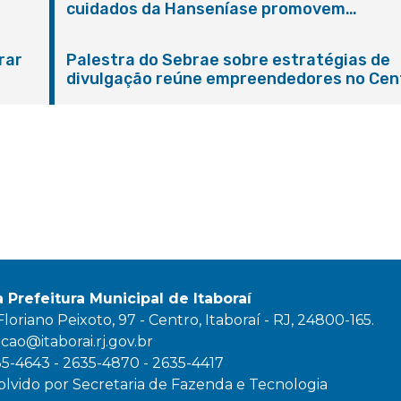
cuidados da Hanseníase promovem
conscientização sobre hanseníase na E.M
Adelaide de Magalhães Seabra
rar
Palestra do Sebrae sobre estratégias de
divulgação reúne empreendedores no Cen
de Itaboraí
a Prefeitura Municipal de Itaboraí
oriano Peixoto, 97 - Centro, Itaboraí - RJ, 24800-165.
ao@itaborai.rj.gov.br
35-4643 - 2635-4870 - 2635-4417
lvido por Secretaria de Fazenda e Tecnologia