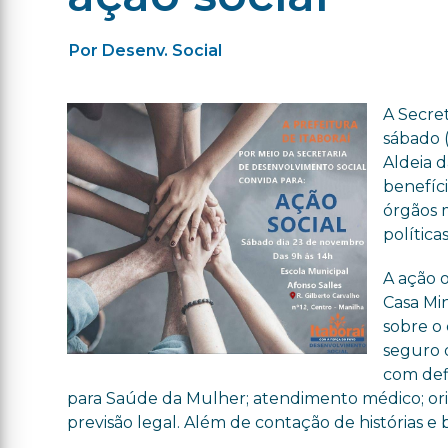
Por Desenv. Social
A Secre
sábado (
Aldeia d
benefíc
órgãos 
política
A ação 
Casa Min
sobre o
seguro 
com defi
para Saúde da Mulher; atendimento médico; ori
previsão legal. Além de contação de histórias e