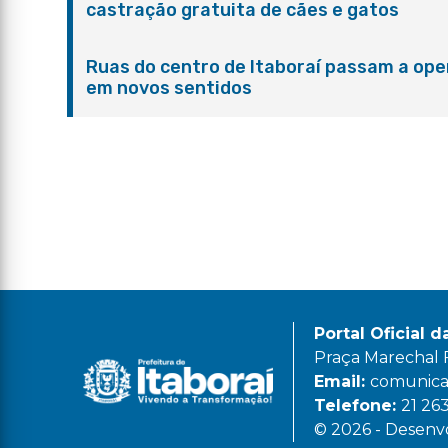
castração gratuita de cães e gatos
Ruas do centro de Itaboraí passam a ope
em novos sentidos
Portal Oficial d
Praça Marechal Fl
Email:
comunicac
Telefone:
21 26
© 2026 - Desenvo