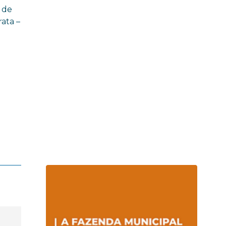
 de
rata –