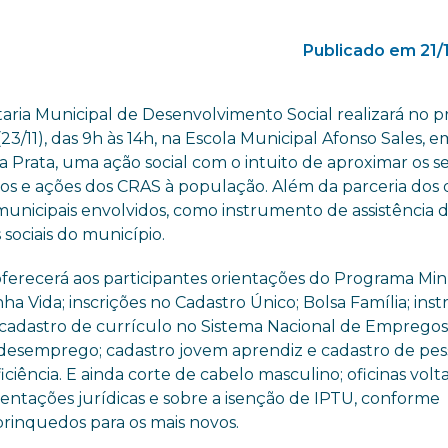
Publicado em 21/
taria Municipal de Desenvolvimento Social realizará no 
23/11), das 9h às 14h, na Escola Municipal Afonso Sales, e
a Prata, uma ação social com o intuito de aproximar os se
ios e ações dos CRAS à população. Além da parceria dos
municipais envolvidos, como instrumento de assistência 
s sociais do município.
oferecerá aos participantes orientações do Programa Mi
ha Vida; inscrições no Cadastro Único; Bolsa Família; ins
 cadastro de currículo no Sistema Nacional de Empregos 
desemprego; cadastro jovem aprendiz e cadastro de pes
ciência. E ainda corte de cabelo masculino; oficinas volt
entações jurídicas e sobre a isenção de IPTU, conforme
 brinquedos para os mais novos.