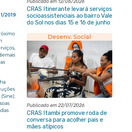
Publicado em 12/06/2026
CRAS Itinerante levará serviços
11/2019
socioassistenciais ao bairro Vale
do Sol nos dias 15 e 16 de junho
e Vila Gabriela 18 de junho
próximo
Desenv. Social
m
rviços,
 demais
das
nha
truções
(Sine);
soas
Publicado em 22/07/2026
adas
CRAS Itambi promove roda de
conversa para acolher pais e
mães atípicos