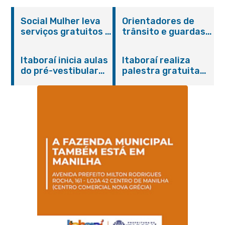
Social Mulher leva
Orientadores de
serviços gratuitos à
trânsito e guardas
Praça Alarico
municipais recebem
Antunes nesta
treinamento em
Itaboraí inicia aulas
Itaboraí realiza
sexta-feira (07/08)
primeiros socorros
do pré-vestibular
palestra gratuita
em Itaboraí
presencial
sobre Compras
“Passaporte para o
Governamentais em
Futuro”
parceria com o
Sebrae