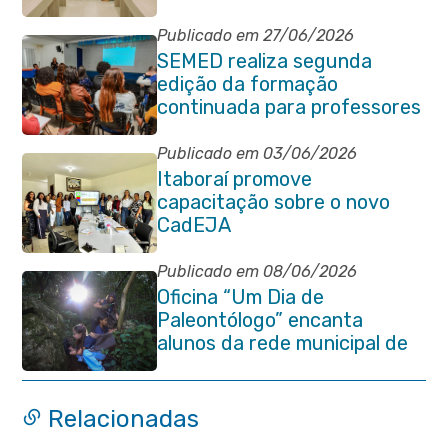
Publicado em 27/06/2026
SEMED realiza segunda
edição da formação
continuada para professores
e coordenadores
pedagógicos
Publicado em 03/06/2026
Itaboraí promove
capacitação sobre o novo
CadEJA
Publicado em 08/06/2026
Oficina “Um Dia de
Paleontólogo” encanta
alunos da rede municipal de
Itaboraí
Relacionadas