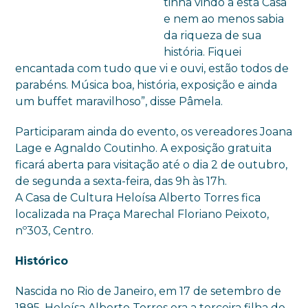
tinha vindo a esta Casa
e nem ao menos sabia
da riqueza de sua
história. Fiquei
encantada com tudo que vi e ouvi, estão todos de
parabéns. Música boa, história, exposição e ainda
um buffet maravilhoso”, disse Pâmela.
Participaram ainda do evento, os vereadores Joana
Lage e Agnaldo Coutinho. A exposição gratuita
ficará aberta para visitação até o dia 2 de outubro,
de segunda a sexta-feira, das 9h às 17h.
A
Casa
de
Cultura
Heloísa Alberto Torres fica
localizada na Praça Marechal Floriano Peixoto,
nº303, Centro.
Histórico
Nascida no Rio de Janeiro, em 17 de setembro de
1895, Heloísa Alberto Torres era a terceira filha de