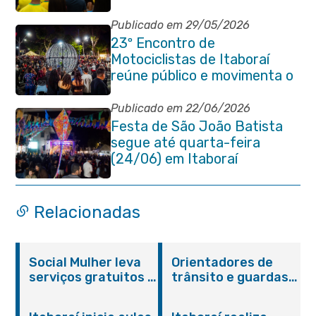
Publicado em 29/05/2026
23º Encontro de
Motociclistas de Itaboraí
reúne público e movimenta o
Centro da cidade na noite de
abertura
Publicado em 22/06/2026
Festa de São João Batista
segue até quarta-feira
(24/06) em Itaboraí
Relacionadas
Social Mulher leva
Orientadores de
serviços gratuitos à
trânsito e guardas
Praça Alarico
municipais recebem
Antunes nesta
treinamento em