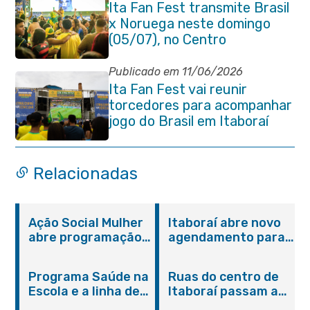
Ita Fan Fest transmite Brasil
x Noruega neste domingo
(05/07), no Centro
Publicado em 11/06/2026
Ita Fan Fest vai reunir
torcedores para acompanhar
jogo do Brasil em Itaboraí
Relacionadas
Ação Social Mulher
Itaboraí abre novo
abre programação
agendamento para
do Agosto Lilás em
castração gratuita
Itaboraí com
de cães e gatos
Programa Saúde na
Ruas do centro de
serviços gratuitos e
Escola e a linha de
Itaboraí passam a
orientações
cuidados da
operar em novos