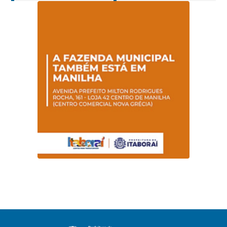
Hanseníase
sentidos
promovem
conscientização
sobre hanseníase
na E.M Adelaide de
Magalhães Seabra