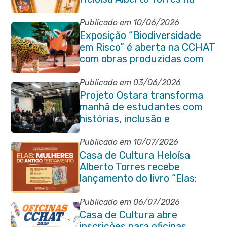
Praça Marechal Floriano
Peixoto
Publicado em 10/06/2026
Exposição “Biodiversidade
em Risco” é aberta na CCHAT
com obras produzidas com
ajuda de alunos da rede
municipal
Publicado em 03/06/2026
Projeto Ostara transforma
manhã de estudantes com
histórias, inclusão e
criatividade em Itaboraí
Publicado em 10/07/2026
Casa de Cultura Heloísa
Alberto Torres recebe
lançamento do livro “Elas:
Mulheres do Antigo
Testamento”
Publicado em 06/07/2026
Casa de Cultura abre
inscrições para oficinas