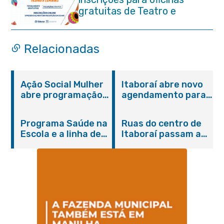
gratuitas de Teatro e
Capoeira
Relacionadas
Ação Social Mulher
Itaboraí abre novo
abre programação
agendamento para
do Agosto Lilás em
castração gratuita
Itaboraí com
de cães e gatos
Programa Saúde na
Ruas do centro de
serviços gratuitos e
Escola e a linha de
Itaboraí passam a
orientações
cuidados da
operar em novos
Hanseníase
sentidos
promovem
conscientização
sobre hanseníase
na E.M Adelaide de
Magalhães Seabra