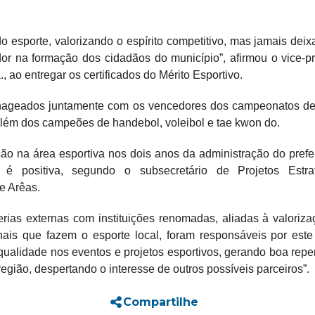
 esporte, valorizando o espírito competitivo, mas jamais dei
dor na formação dos cidadãos do município”, afirmou o vice-pr
, ao entregar os certificados do Mérito Esportivo.
enageados juntamente com os vencedores dos campeonatos de 
, além dos campeões de handebol, voleibol e tae kwon do.
ção na área esportiva nos dois anos da administração do prefei
 é positiva, segundo o subsecretário de Projetos Estrat
e Arêas.
erias externas com instituições renomadas, aliadas à valoriz
onais que fazem o esporte local, foram responsáveis por est
 qualidade nos eventos e projetos esportivos, gerando boa rep
egião, despertando o interesse de outros possíveis parceiros”.
Compartilhe