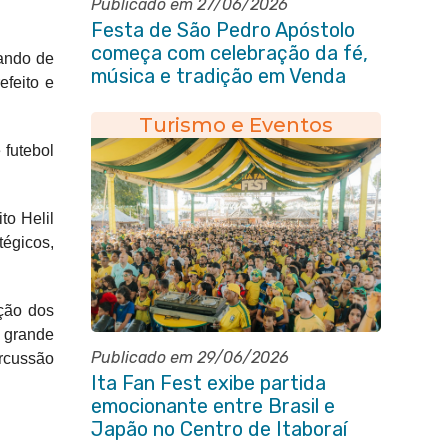
Publicado em 27/06/2026
Festa de São Pedro Apóstolo
começa com celebração da fé,
xando de
música e tradição em Venda
efeito e
das Pedras
Turismo e Eventos
futebol
to Helil
égicos,
ação dos
e grande
Publicado em 29/06/2026
ercussão
Ita Fan Fest exibe partida
emocionante entre Brasil e
Japão no Centro de Itaboraí