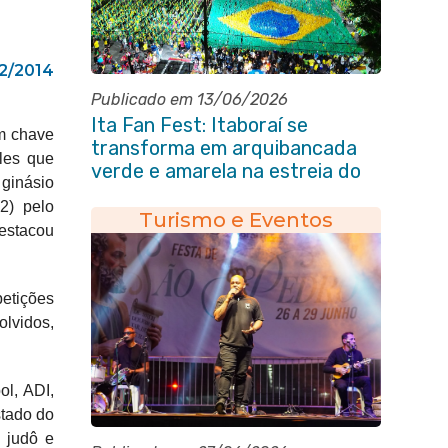
12/2014
Publicado em 13/06/2026
Ita Fan Fest: Itaboraí se
om chave
transforma em arquibancada
les que
verde e amarela na estreia do
 ginásio
Brasil na Copa do Mundo
2) pelo
Turismo e Eventos
destacou
petições
olvidos,
l, ADI,
stado do
, judô e