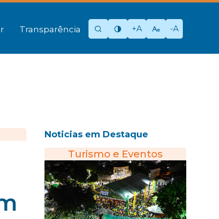
+A
-A
r
Transparência
Noticias em Destaque
Turismo e Eventos
em