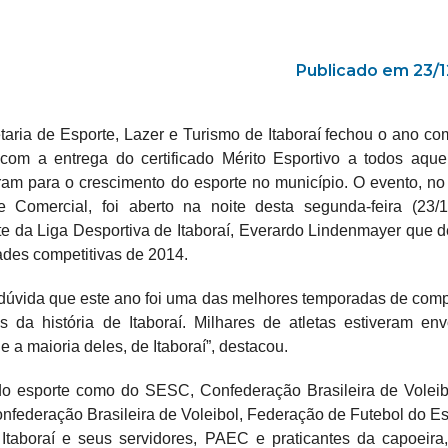
Publicado em 23/
taria de Esporte, Lazer e Turismo de Itaboraí fechou o ano c
com a entrega do certificado Mérito Esportivo a todos aque
íram para o crescimento do esporte no município. O evento, no
 Comercial, foi aberto na noite desta segunda-feira (23/1
te da Liga Desportiva de Itaboraí, Everardo Lindenmayer que 
dades competitivas de 2014.
dúvida que este ano foi uma das melhores temporadas de com
as da história de Itaboraí. Milhares de atletas estiveram env
 a maioria deles, de Itaboraí”, destacou.
o esporte como do SESC, Confederação Brasileira de Voleibo
federação Brasileira de Voleibol, Federação de Futebol do E
Itaboraí e seus servidores, PAEC e praticantes da capoeira