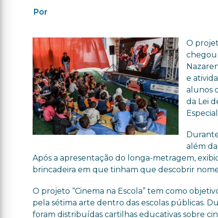
Por
O proje
chegou a
Nazaren
e ativid
alunos d
da Lei d
Especial
Durante 
além da 
Após a apresentação do longa-metragem, exibi
brincadeira em que tinham que descobrir nomes 
O projeto “Cinema na Escola” tem como objetiv
pela sétima arte dentro das escolas públicas. Du
foram distribuídas cartilhas educativas sobre c