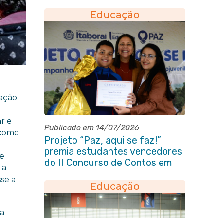
Educação
mação
r e
Publicado em 14/07/2026
 como
Projeto “Paz, aqui se faz!”
premia estudantes vencedores
de
do II Concurso de Contos em
 a
Itaboraí
sse a
Educação
na