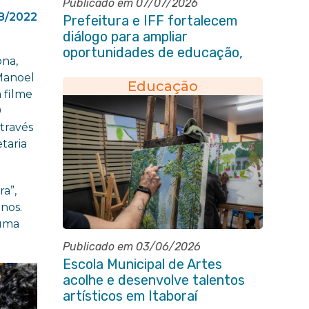
Publicado em 07/07/2026
08/2022
Prefeitura e IFF fortalecem
diálogo para ampliar
oportunidades de educação,
ona,
ciência e inovação em Itaboraí
 Manoel
Educação
 filme
0
através
taria
ra”,
anos.
 uma
Publicado em 03/06/2026
Escola Municipal de Artes
acolhe e desenvolve talentos
artísticos em Itaboraí