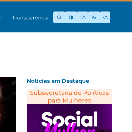
+A
-A
r
Transparência
Noticias em Destaque
Subsecretaria de Políticas
para Mulheres