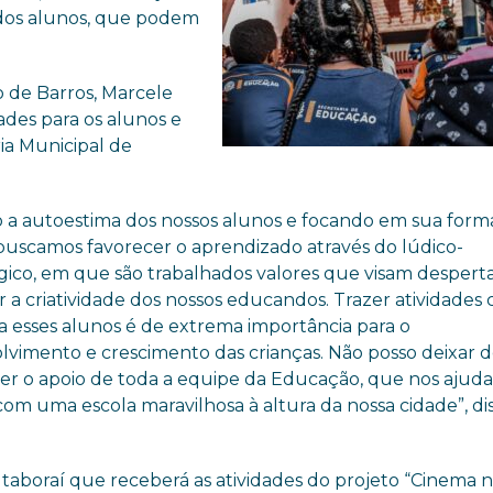
 dos alunos, que podem
 de Barros, Marcele
ades para os alunos e
ia Municipal de
o a autoestima dos nossos alunos e focando em sua for
 buscamos favorecer o aprendizado através do lúdico-
ico, em que são trabalhados valores que visam desperta
r a criatividade dos nossos educandos. Trazer atividades
ra esses alunos é de extrema importância para o
lvimento e crescimento das crianças. Não posso deixar 
er o apoio de toda a equipe da Educação, que nos ajuda
om uma escola maravilhosa à altura da nossa cidade”, di
.
taboraí que receberá as atividades do projeto “Cinema 