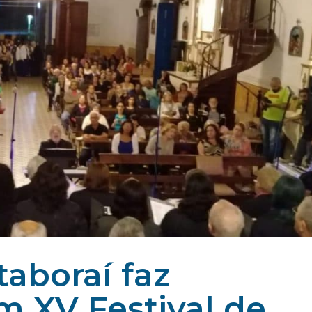
taboraí faz
m XV Festival de