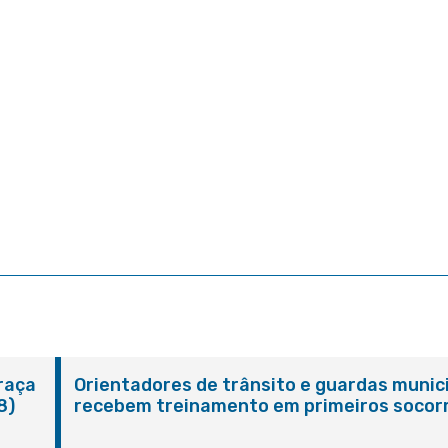
Praça
Orientadores de trânsito e guardas munic
8)
recebem treinamento em primeiros socor
em Itaboraí