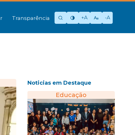
+A
-A
r
Transparência
Noticias em Destaque
Educação