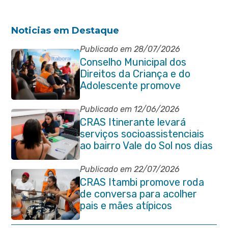
Noticias em Destaque
Publicado em 28/07/2026
Conselho Municipal dos
Direitos da Criança e do
Adolescente promove
reunião de alinhamento com
órgãos públicos
Publicado em 12/06/2026
CRAS Itinerante levará
serviços socioassistenciais
ao bairro Vale do Sol nos dias
15 e 16 de junho e Vila
Gabriela 18 de junho
Publicado em 22/07/2026
CRAS Itambi promove roda
de conversa para acolher
pais e mães atípicos