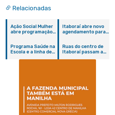
Relacionadas
Ação Social Mulher
Itaboraí abre novo
abre programação
agendamento para
do Agosto Lilás em
castração gratuita
Itaboraí com
de cães e gatos
Programa Saúde na
Ruas do centro de
serviços gratuitos e
Escola e a linha de
Itaboraí passam a
orientações
cuidados da
operar em novos
Hanseníase
sentidos
promovem
conscientização
sobre hanseníase
na E.M Adelaide de
Magalhães Seabra