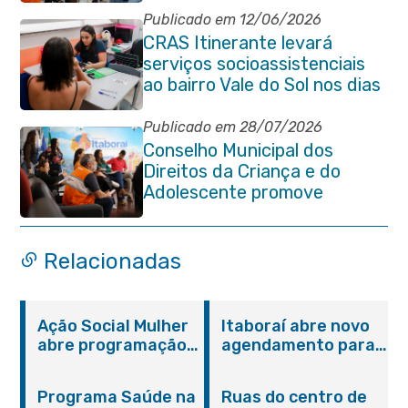
Publicado em 12/06/2026
CRAS Itinerante levará
serviços socioassistenciais
ao bairro Vale do Sol nos dias
15 e 16 de junho e Vila
Gabriela 18 de junho
Publicado em 28/07/2026
Conselho Municipal dos
Direitos da Criança e do
Adolescente promove
reunião de alinhamento com
órgãos públicos
Relacionadas
Ação Social Mulher
Itaboraí abre novo
abre programação
agendamento para
do Agosto Lilás em
castração gratuita
Itaboraí com
de cães e gatos
Programa Saúde na
Ruas do centro de
serviços gratuitos e