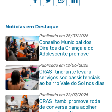
Noticias em Destaque
Publicado em 28/07/2026
Conselho Municipal dos
Direitos da Criança e do
Adolescente promove
reunião de alinhamento com
órgãos públicos
Publicado em 12/06/2026
CRAS Itinerante levará
serviços socioassistenciais
ao bairro Vale do Sol nos dias
15 e 16 de junho e Vila
Gabriela 18 de junho
Publicado em 22/07/2026
CRAS Itambi promove roda
de conversa para acolher