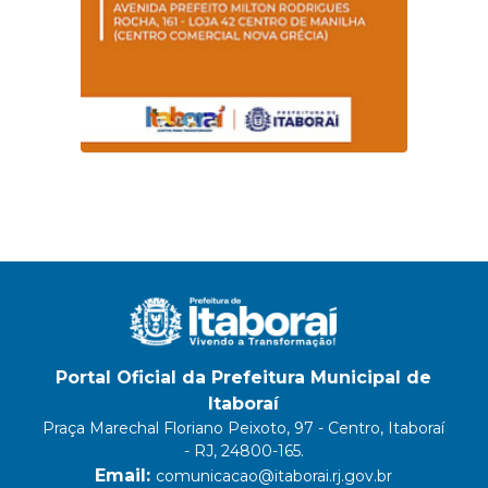
Portal Oficial da Prefeitura Municipal de
Itaboraí
Praça Marechal Floriano Peixoto, 97 - Centro, Itaboraí
- RJ, 24800-165.
Email:
comunicacao@itaborai.rj.gov.br