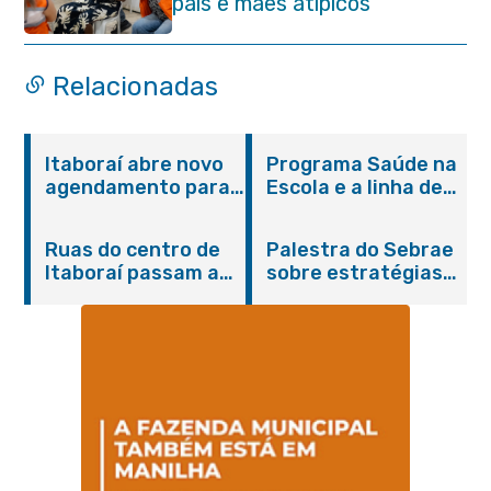
pais e mães atípicos
Relacionadas
Itaboraí abre novo
Programa Saúde na
agendamento para
Escola e a linha de
castração gratuita
cuidados da
de cães e gatos
Hanseníase
Ruas do centro de
Palestra do Sebrae
promovem
Itaboraí passam a
sobre estratégias
conscientização
operar em novos
de divulgação reúne
sobre hanseníase
sentidos
empreendedores no
na E.M Adelaide de
Centro de Itaboraí
Magalhães Seabra