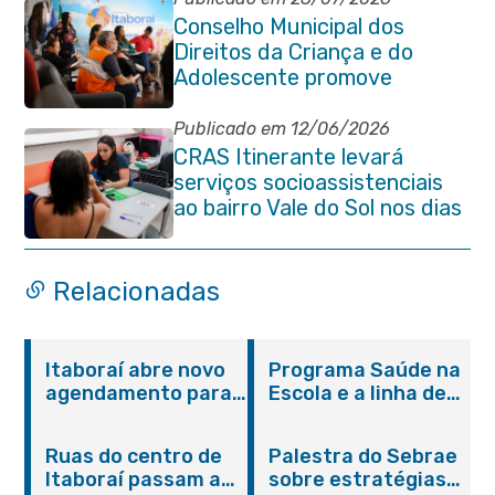
Conselho Municipal dos
Direitos da Criança e do
Adolescente promove
reunião de alinhamento com
órgãos públicos
Publicado em 12/06/2026
CRAS Itinerante levará
serviços socioassistenciais
ao bairro Vale do Sol nos dias
15 e 16 de junho e Vila
Gabriela 18 de junho
Relacionadas
Itaboraí abre novo
Programa Saúde na
agendamento para
Escola e a linha de
castração gratuita
cuidados da
de cães e gatos
Hanseníase
Ruas do centro de
Palestra do Sebrae
promovem
Itaboraí passam a
sobre estratégias
conscientização