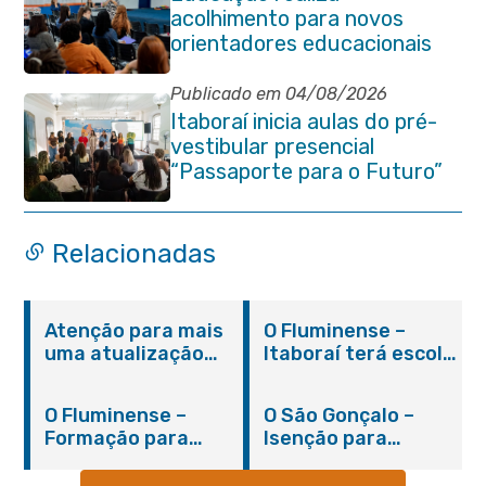
acolhimento para novos
orientadores educacionais
da rede municipal
Publicado em 04/08/2026
Itaboraí inicia aulas do pré-
vestibular presencial
“Passaporte para o Futuro”
Relacionadas
Atenção para mais
O Fluminense –
uma atualização
Itaboraí terá escola
sobre os casos do
integral modelo com
novo coronavírus
inauguração em
O Fluminense –
O São Gonçalo –
em Itaboraí (24/05)
março
Formação para
Isenção para
jovens e adultos em
portadores de
Itaboraí
hanseníase