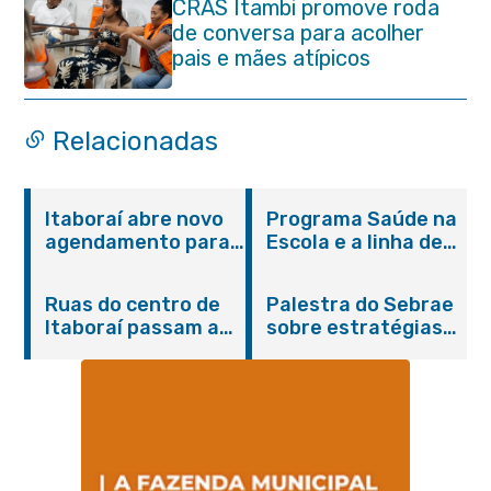
CRAS Itambi promove roda
de conversa para acolher
pais e mães atípicos
Relacionadas
Itaboraí abre novo
Programa Saúde na
agendamento para
Escola e a linha de
castração gratuita
cuidados da
de cães e gatos
Hanseníase
Ruas do centro de
Palestra do Sebrae
promovem
Itaboraí passam a
sobre estratégias
conscientização
operar em novos
de divulgação reúne
sobre hanseníase
sentidos
empreendedores no
na E.M Adelaide de
Centro de Itaboraí
Magalhães Seabra