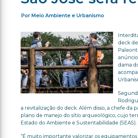
Por Meio Ambiente e Urbanismo
Interdit
deck de 
Paleonto
anúncio 
dama do 
acompan
Urbanis
Segundo
Rodrigu
a revitalização do deck. Além disso, a chefe da
plano de manejo do sítio arqueológico, cujo te
Estado do Ambiente e Sustentabilidade (SEAS).
“É muito importante valorizar os equipamentos 