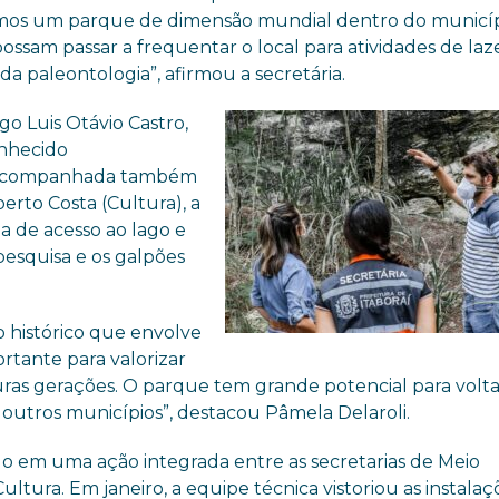
mos um parque de dimensão mundial dentro do municíp
ossam passar a frequentar o local para atividades de laz
 paleontologia”, afirmou a secretária.
ogo Luis Otávio Castro,
onhecido
a. Acompanhada também
berto Costa (Cultura), a
a de acesso ao lago e
pesquisa e os galpões
o histórico que envolve
ortante para valorizar
turas gerações. O parque tem grande potencial para volta
de outros municípios”, destacou Pâmela Delaroli.
do em uma ação integrada entre as secretarias de Meio
ltura. Em janeiro, a equipe técnica vistoriou as instalaç