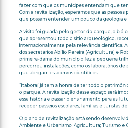
fazer com que os munícipes entendam que te
Com a revitalização, esperamos que as pessoas p
que possam entender um pouco da geologia e da
A visita foi guiada pelo gestor do parque, o biól
que apresentou todo o sítio arqueológico, rec
internacionalmente pela relevância científic
dos secretários Abílio Pereira (Agricultura) e Ro
primeira-dama do município fez a pequena trilh
percorreu instalações, como os laboratórios de 
que abrigam os acervos científicos.
“Itaboraí já tem a honra de ter todo o patrimôni
o parque. A revitalização desse espaço será imp
essa história e passar o ensinamento para as fu
receber passeios escolares, famílias e turistas 
O plano de revitalização está sendo desenvolvi
Ambiente e Urbanismo; Agricultura; Turismo e Cu