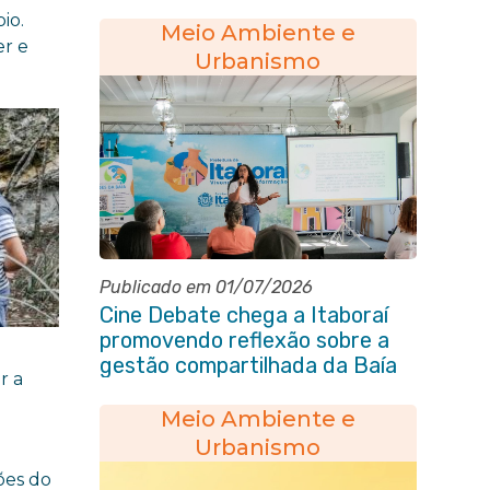
Itaboraí
io.
Meio Ambiente e
er e
Urbanismo
Publicado em 01/07/2026
Cine Debate chega a Itaboraí
promovendo reflexão sobre a
gestão compartilhada da Baía
r a
de Guanabara
Meio Ambiente e
Urbanismo
ões do