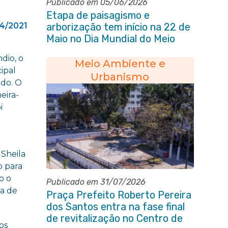
Publicado em 05/06/2026
Etapa de paisagismo e
4/2021
arborização tem início na 22 de
Maio no Dia Mundial do Meio
Ambiente
dio, o
Meio Ambiente e
ipal
Urbanismo
ado. O
meira-
i
Sheila
o para
o o
Publicado em 31/07/2026
ia de
Praça Prefeito Roberto Pereira
dos Santos entra na fase final
de revitalização no Centro de
os