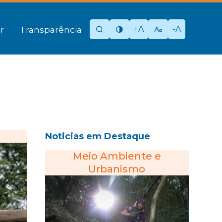
+A
-A
r
Transparência
Noticias em Destaque
Meio Ambiente e
Urbanismo