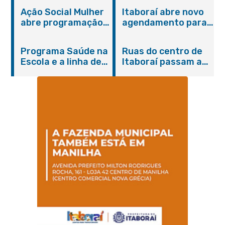
Ação Social Mulher
Itaboraí abre novo
abre programação
agendamento para
do Agosto Lilás em
castração gratuita
Itaboraí com
de cães e gatos
Programa Saúde na
Ruas do centro de
serviços gratuitos e
Escola e a linha de
Itaboraí passam a
orientações
cuidados da
operar em novos
Hanseníase
sentidos
promovem
conscientização
sobre hanseníase
na E.M Adelaide de
Magalhães Seabra