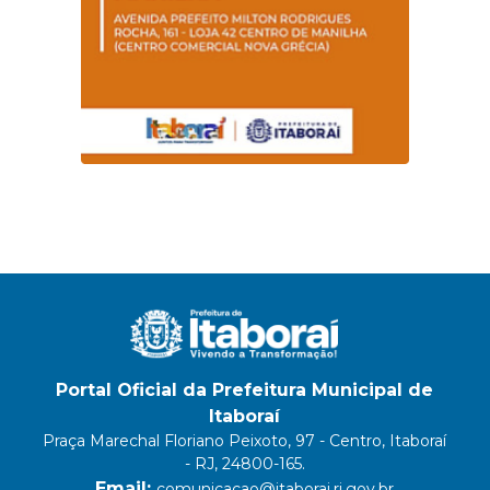
Portal Oficial da Prefeitura Municipal de
Itaboraí
Praça Marechal Floriano Peixoto, 97 - Centro, Itaboraí
- RJ, 24800-165.
Email:
comunicacao@itaborai.rj.gov.br