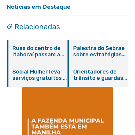
Noticias em Destaque
Relacionadas
Ruas do centro de
Palestra do Sebrae
Itaboraí passam a
sobre estratégias
operar em novos
de divulgação reúne
sentidos
empreendedores no
Social Mulher leva
Orientadores de
Centro de Itaboraí
serviços gratuitos à
trânsito e guardas
Praça Alarico
municipais recebem
Antunes nesta
treinamento em
sexta-feira (07/08)
primeiros socorros
em Itaboraí