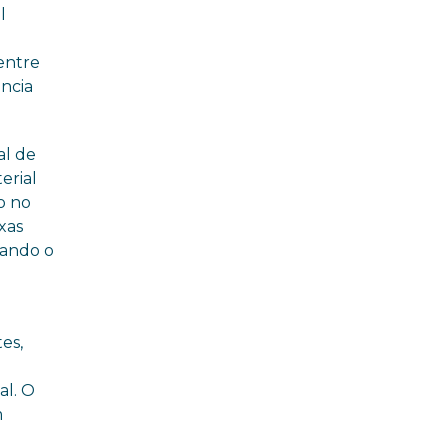
l
entre
ncia
al de
erial
o no
xas
vando o
es,
al. O
m