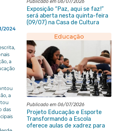
Publicado em 06/07/2026
Exposição “Paz, aqui se faz!”
será aberta nesta quinta-feira
(09/07) na Casa de Cultura
Heloísa Alberto Torres
11/2024
Educação
scrita,
nais
ão, a
ducação
pontou
ão, a
ntou
Publicado em 06/07/2026
o das
Projeto Educação e Esporte
cipais
Transformando a Escola
oferece aulas de xadrez para
 desde