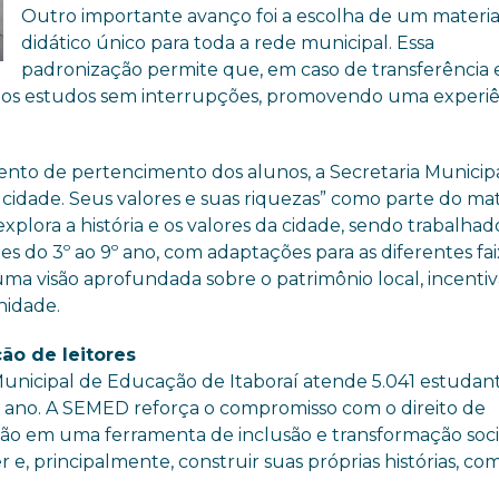
Outro importante avanço foi a escolha de um materia
didático único para toda a rede municipal. Essa
padronização permite que, em caso de transferência 
dos estudos sem interrupções, promovendo uma experiê
mento de pertencimento dos alunos, a Secretaria Municip
cidade. Seus valores e suas riquezas” como parte do mat
plora a história e os valores da cidade, sendo trabalhad
es do 3º ao 9º ano, com adaptações para as diferentes fai
os uma visão aprofundada sobre o patrimônio local, incenti
nidade.
ão de leitores
unicipal de Educação de Itaboraí atende 5.041 estudant
2º ano. A SEMED reforça o compromisso com o direito de
o em uma ferramenta de inclusão e transformação soci
r e, principalmente, construir suas próprias histórias, co