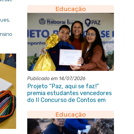
alunos da rede municipal
Educação
ues,
ensino
Publicado em 14/07/2026
Projeto “Paz, aqui se faz!”
premia estudantes vencedores
do II Concurso de Contos em
Itaboraí
Educação