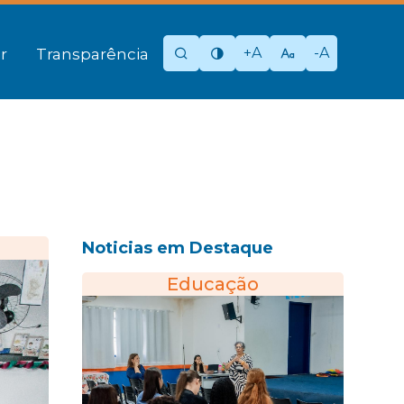
+A
-A
r
Transparência
Noticias em Destaque
Educação