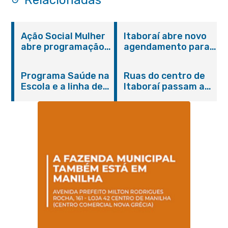
Relacionadas
Ação Social Mulher
Itaboraí abre novo
abre programação
agendamento para
do Agosto Lilás em
castração gratuita
Itaboraí com
de cães e gatos
Programa Saúde na
Ruas do centro de
serviços gratuitos e
Escola e a linha de
Itaboraí passam a
orientações
cuidados da
operar em novos
Hanseníase
sentidos
promovem
conscientização
sobre hanseníase
na E.M Adelaide de
Magalhães Seabra