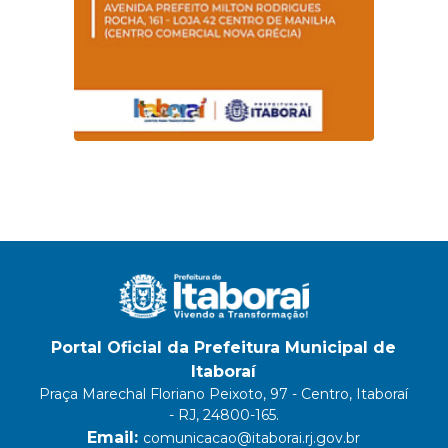
Portal Oficial da Prefeitura Municipal de
Itaboraí
Praça Marechal Floriano Peixoto, 97 - Centro, Itaboraí
- RJ, 24800-165.
Email:
comunicacao@itaborai.rj.gov.br