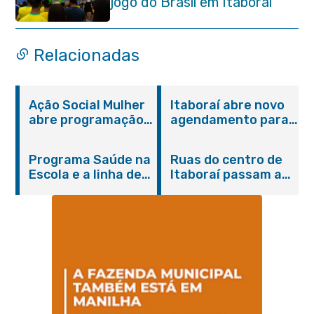
jogo do Brasil em Itaboraí
Relacionadas
Ação Social Mulher
Itaboraí abre novo
abre programação
agendamento para
do Agosto Lilás em
castração gratuita
Itaboraí com
de cães e gatos
Programa Saúde na
Ruas do centro de
serviços gratuitos e
Escola e a linha de
Itaboraí passam a
orientações
cuidados da
operar em novos
Hanseníase
sentidos
promovem
conscientização
sobre hanseníase
na E.M Adelaide de
Magalhães Seabra