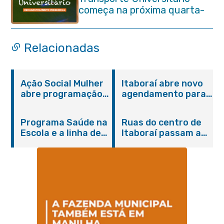
começa na próxima quarta-
feira (29/07)
Relacionadas
Ação Social Mulher
Itaboraí abre novo
abre programação
agendamento para
do Agosto Lilás em
castração gratuita
Itaboraí com
de cães e gatos
Programa Saúde na
Ruas do centro de
serviços gratuitos e
Escola e a linha de
Itaboraí passam a
orientações
cuidados da
operar em novos
Hanseníase
sentidos
promovem
conscientização
sobre hanseníase
na E.M Adelaide de
Magalhães Seabra