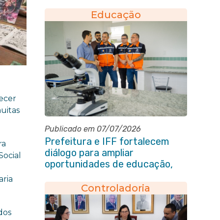
Centro de Itaboraí
Educação
decer
uitas
Publicado em 07/07/2026
Prefeitura e IFF fortalecem
ra
diálogo para ampliar
Social
oportunidades de educação,
ciência e inovação em Itaboraí
aria
Controladoria
dos