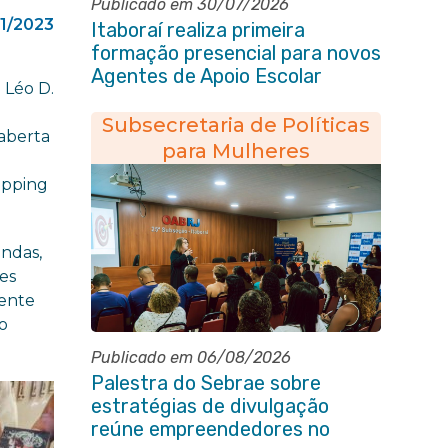
Publicado em 30/07/2026
01/2023
Itaboraí realiza primeira
formação presencial para novos
Agentes de Apoio Escolar
 Léo D.
Subsecretaria de Políticas
 aberta
para Mulheres
a
hopping
endas,
tes
sente
 o
Publicado em 06/08/2026
Palestra do Sebrae sobre
estratégias de divulgação
reúne empreendedores no