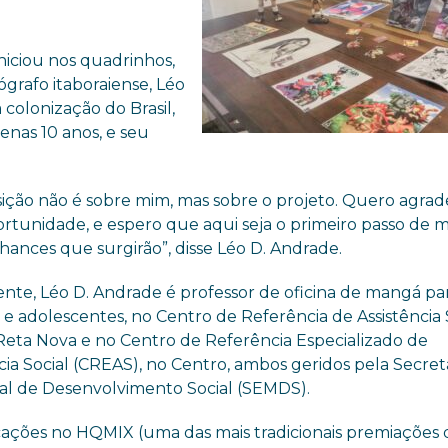
niciou nos quadrinhos,
tógrafo itaboraiense, Léo
a colonização do Brasil,
enas 10 anos, e seu
sição não é sobre mim, mas sobre o projeto. Quero agra
ortunidade, e espero que aqui seja o primeiro passo de m
hances que surgirão”, disse Léo D. Andrade.
nte, Léo D. Andrade é professor de oficina de mangá pa
 e adolescentes, no Centro de Referência de Assistência 
Reta Nova e no Centro de Referência Especializado de
cia Social (CREAS), no Centro, ambos geridos pela Secret
al de Desenvolvimento Social (SEMDS).
cações no HQMIX (uma das mais tradicionais premiações 