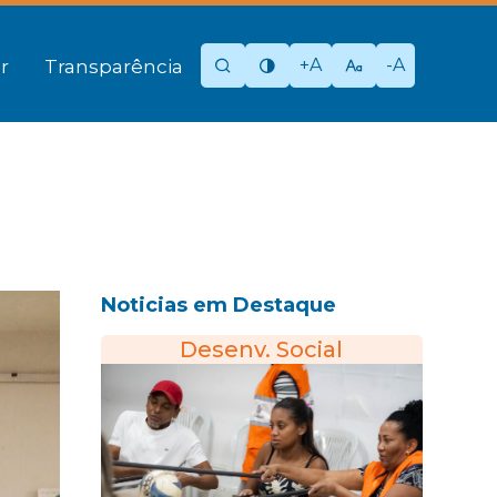
+A
-A
r
Transparência
Noticias em Destaque
Desenv. Social