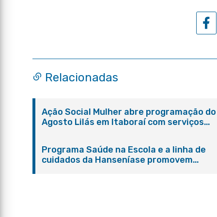
Relacionadas
Ação Social Mulher abre programação do
Agosto Lilás em Itaboraí com serviços
gratuitos e orientações
Programa Saúde na Escola e a linha de
cuidados da Hanseníase promovem
conscientização sobre hanseníase na E.
Adelaide de Magalhães Seabra