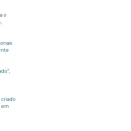
a o
,
ionais
ente
ado”,
 criado
s em