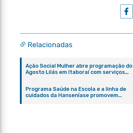
Relacionadas
Ação Social Mulher abre programação do
Agosto Lilás em Itaboraí com serviços
gratuitos e orientações
Programa Saúde na Escola e a linha de
cuidados da Hanseníase promovem
conscientização sobre hanseníase na E.
Adelaide de Magalhães Seabra