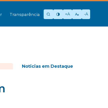
+A
-A
r
Transparência
Noticias em Destaque
m