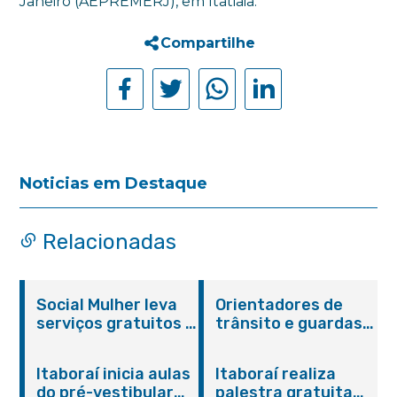
Janeiro (AEPREMERJ), em Itatiaia.
Compartilhe
Noticias em Destaque
Relacionadas
Social Mulher leva
Orientadores de
serviços gratuitos à
trânsito e guardas
Praça Alarico
municipais recebem
Antunes nesta
treinamento em
Itaboraí inicia aulas
Itaboraí realiza
sexta-feira (07/08)
primeiros socorros
do pré-vestibular
palestra gratuita