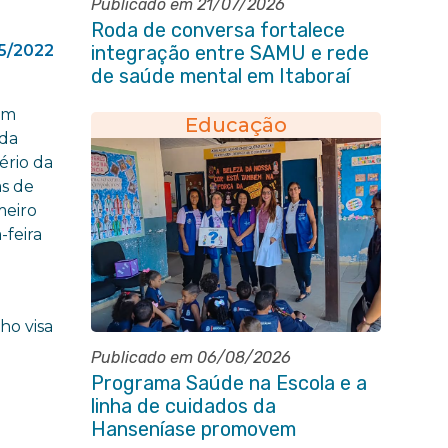
Publicado em 21/07/2026
Roda de conversa fortalece
5/2022
integração entre SAMU e rede
de saúde mental em Itaboraí
om
Educação
 da
ério da
as de
meiro
-feira
ho visa
Publicado em 06/08/2026
Programa Saúde na Escola e a
linha de cuidados da
Hanseníase promovem