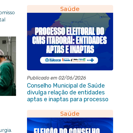
conscientização sobre
hanseníase na E.M Adelaide de
Saúde
romisso
Magalhães Seabra
tal
Publicado em 02/06/2026
Conselho Municipal de Saúde
divulga relação de entidades
aptas e inaptas para processo
eleitoral do quadriênio 2026-
2030
Saúde
rgia.