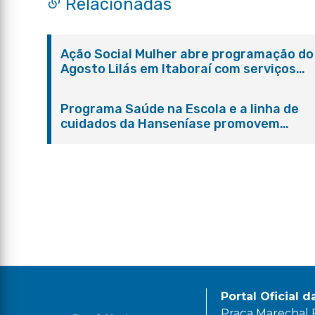
Relacionadas
Ação Social Mulher abre programação do
Agosto Lilás em Itaboraí com serviços
gratuitos e orientações
Programa Saúde na Escola e a linha de
cuidados da Hanseníase promovem
conscientização sobre hanseníase na E.
Adelaide de Magalhães Seabra
Portal Oficial d
Praça Marechal Fl