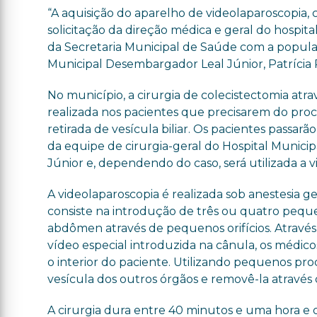
“A aquisição do aparelho de videolaparoscopia, 
solicitação da direção médica e geral do hospi
da Secretaria Municipal de Saúde com a populaç
Municipal Desembargador Leal Júnior, Patrícia
No município, a cirurgia de colecistectomia atra
realizada nos pacientes que precisarem do pro
retirada de vesícula biliar. Os pacientes passarã
da equipe de cirurgia-geral do Hospital Munic
Júnior e, dependendo do caso, será utilizada a 
A videolaparoscopia é realizada sob anestesia ge
consiste na introdução de três ou quatro pequ
abdômen através de pequenos orifícios. Atrav
vídeo especial introduzida na cânula, os médi
o interior do paciente. Utilizando pequenos pr
vesícula dos outros órgãos e removê-la através
A cirurgia dura entre 40 minutos e uma hora e o