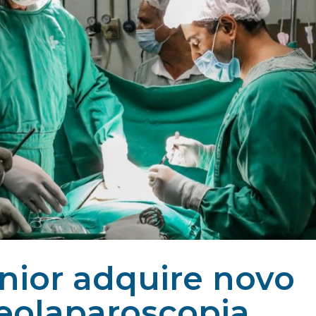
únior adquire novo
eolaparoscopia