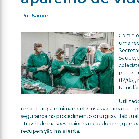
Por Saúde
Com o o
uma recu
Secretar
Saúde, u
colecist
procedi
(12/05)
Nancilân
Utilizad
uma cirurgia minimamente invasiva, uma recuper
segurança no procedimento cirúrgico. Habitualme
através de incisões maiores no abdómen, que p
recuperação mais lenta.