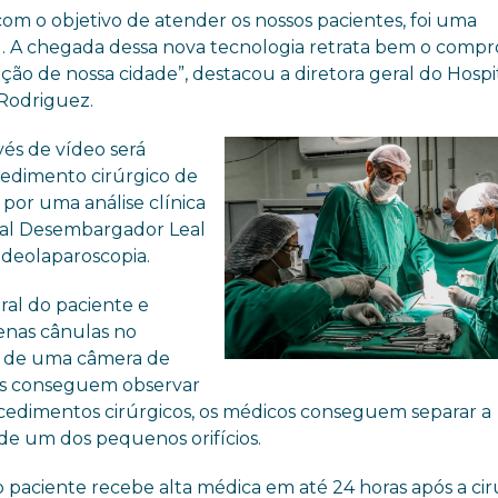
com o objetivo de atender os nossos pacientes, foi uma
tal. A chegada dessa nova tecnologia retrata bem o comp
ão de nossa cidade”, destacou a diretora geral do Hospi
 Rodriguez.
vés de vídeo será
cedimento cirúrgico de
o por uma análise clínica
ipal Desembargador Leal
videolaparoscopia.
ral do paciente e
enas cânulas no
és de uma câmera de
cos conseguem observar
ocedimentos cirúrgicos, os médicos conseguem separar a
 de um dos pequenos orifícios.
 paciente recebe alta médica em até 24 horas após a ciru