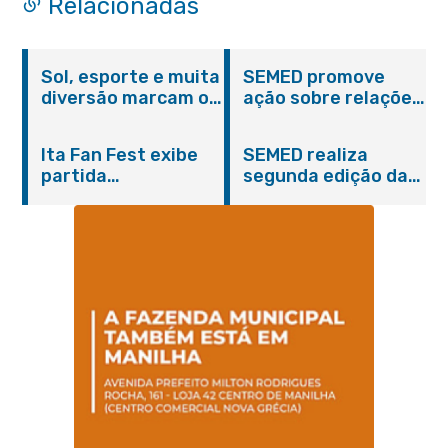
Relacionadas
Sol, esporte e muita
SEMED promove
diversão marcam o
ação sobre relações
Pedal Vivendo a
étnico-raciais para
Transformação e o
estudantes da EJA
Ita Fan Fest exibe
SEMED realiza
Domingo no Parque
partida
segunda edição da
Paleontológico
emocionante entre
formação
Brasil e Japão no
continuada para
Centro de Itaboraí
professores e
coordenadores
pedagógicos