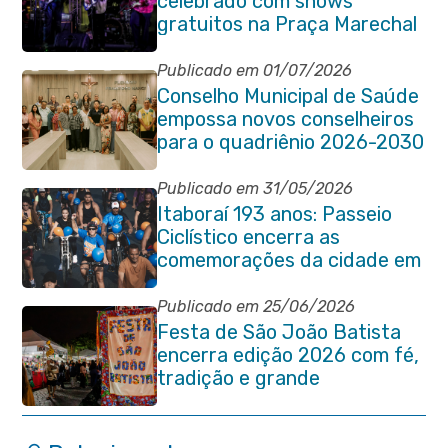
celebrado com shows
gratuitos na Praça Marechal
Floriano Peixoto
Publicado em 01/07/2026
Conselho Municipal de Saúde
empossa novos conselheiros
para o quadriênio 2026-2030
Publicado em 31/05/2026
Itaboraí 193 anos: Passeio
Ciclístico encerra as
comemorações da cidade em
grande estilo
Publicado em 25/06/2026
Festa de São João Batista
encerra edição 2026 com fé,
tradição e grande
participação popular