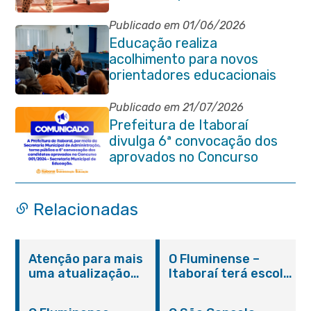
ajuda de alunos da rede
municipal
Publicado em 01/06/2026
Educação realiza
acolhimento para novos
orientadores educacionais
da rede municipal
Publicado em 21/07/2026
Prefeitura de Itaboraí
divulga 6ª convocação dos
aprovados no Concurso
Público 001/2024 da
Educação
Relacionadas
Atenção para mais
O Fluminense –
uma atualização
Itaboraí terá escola
sobre os casos do
integral modelo com
novo coronavírus
inauguração em