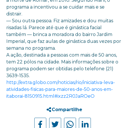
a morte de Romar, em 2010. Segundo Marli, o
programa a incentivou a se cuidar mais e se
distrair.
— Sou outra pessoa. Fiz amizades e dou muitas
risadas lá. Parece até que é ginástica facial
também — brinca a moradora do bairro Jardim
Imperial, que faz aulas de ginástica duas vezes por
semana no programa.
A ação, destinada a pessoas com mais de 50 anos,
tem 22 pólos na cidade. Mais informações sobre o
programa podem ser obtidas pelo telefone (21)
3639-1535.
http://extra.globo.com/noticias/rio/iniciativa-leva-
atividades-fisicas-para-maiores-de-50-anos-em-
itaborai-8150915.html#ixzz2R0JaROeO
Compartilhe