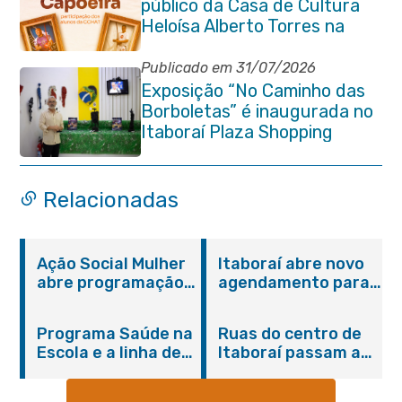
público da Casa de Cultura
Heloísa Alberto Torres na
Praça Marechal Floriano
Peixoto
Publicado em 31/07/2026
Exposição “No Caminho das
Borboletas” é inaugurada no
Itaboraí Plaza Shopping
Relacionadas
Ação Social Mulher
Itaboraí abre novo
abre programação
agendamento para
do Agosto Lilás em
castração gratuita
Itaboraí com
de cães e gatos
Programa Saúde na
Ruas do centro de
serviços gratuitos e
Escola e a linha de
Itaboraí passam a
orientações
cuidados da
operar em novos
Hanseníase
sentidos