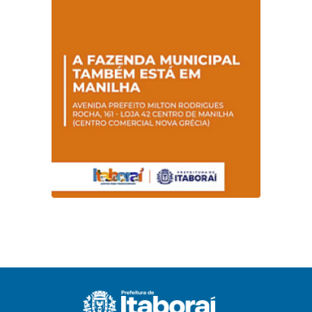
promovem
conscientização
sobre hanseníase
na E.M Adelaide de
Magalhães Seabra