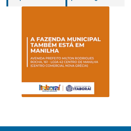
presencial
sobre Compras
“Passaporte para o
Governamentais em
Futuro”
parceria com o
Sebrae