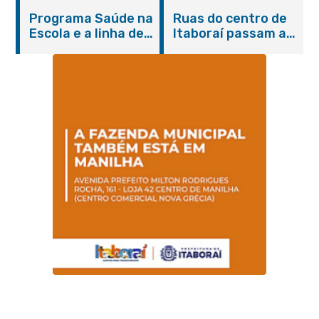
Itaboraí com
de cães e gatos
Programa Saúde na
Ruas do centro de
serviços gratuitos e
Escola e a linha de
Itaboraí passam a
orientações
cuidados da
operar em novos
Hanseníase
sentidos
promovem
conscientização
sobre hanseníase
na E.M Adelaide de
Magalhães Seabra