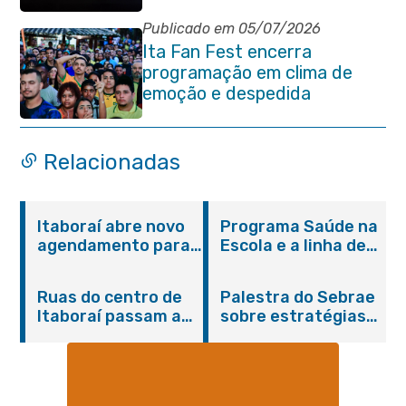
Venda das Pedras
Publicado em 05/07/2026
Ita Fan Fest encerra
programação em clima de
emoção e despedida
Relacionadas
Itaboraí abre novo
Programa Saúde na
agendamento para
Escola e a linha de
castração gratuita
cuidados da
de cães e gatos
Hanseníase
Ruas do centro de
Palestra do Sebrae
promovem
Itaboraí passam a
sobre estratégias
conscientização
operar em novos
de divulgação reúne
sobre hanseníase
sentidos
empreendedores no
na E.M Adelaide de
Centro de Itaboraí
Magalhães Seabra