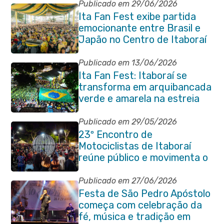
Publicado em 29/06/2026
Ita Fan Fest exibe partida
emocionante entre Brasil e
Japão no Centro de Itaboraí
Publicado em 13/06/2026
Ita Fan Fest: Itaboraí se
transforma em arquibancada
verde e amarela na estreia
do Brasil na Copa do Mundo
Publicado em 29/05/2026
23º Encontro de
Motociclistas de Itaboraí
reúne público e movimenta o
Centro da cidade na noite de
abertura
Publicado em 27/06/2026
Festa de São Pedro Apóstolo
começa com celebração da
fé, música e tradição em