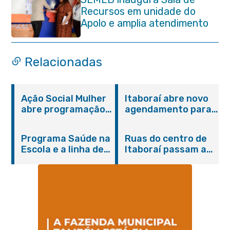
Recursos em unidade do
Apolo e amplia atendimento
especializado na rede
municipal
Relacionadas
Ação Social Mulher
Itaboraí abre novo
abre programação
agendamento para
do Agosto Lilás em
castração gratuita
Itaboraí com
de cães e gatos
Programa Saúde na
Ruas do centro de
serviços gratuitos e
Escola e a linha de
Itaboraí passam a
orientações
cuidados da
operar em novos
Hanseníase
sentidos
promovem
conscientização
sobre hanseníase
na E.M Adelaide de
Magalhães Seabra