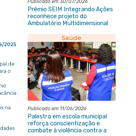
Publicado em 30/07/2026
Prêmio SEIM Integrando Ações
reconhece projeto do
Ambulatório Multidimensional
da Pessoa Idosa de Itaboraí
Saúde
04/2025
pal de
ara o
nio
acância
os na
Publicado em 11/06/2026
Palestra em escola municipal
reforça conscientização e
idades
combate à violência contra a