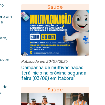
pessoa idosa em Itaboraí
no
Saúde
foro em
 e
vem,
provem
Publicado em 30/07/2026
Campanha de multivacinação
terá início na próxima segunda-
feira (03/08) em Itaboraí
al de
Saúde
s