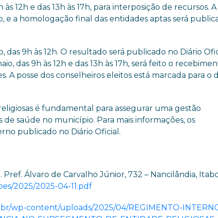
h às 12h e das 13h às 17h, para interposição de recursos. A
io, e a homologação final das entidades aptas será publi
, das 9h às 12h. O resultado será publicado no Diário Ofic
aio, das 9h às 12h e das 13h às 17h, será feito o recebime
s. A posse dos conselheiros eleitos está marcada para o d
 religiosas é fundamental para assegurar uma gestão
as de saúde no município. Para mais informações, os
no publicado no Diário Oficial.
. Pref. Álvaro de Carvalho Júnior, 732 – Nancilândia, Itab
dicoes/2025/2025-04-11.pdf
.rj.gov.br/wp-content/uploads/2025/04/REGIMENTO-INTER