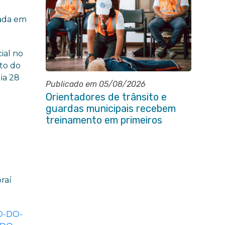
cada em
ial no
nto do
ia 28
Publicado em 05/08/2026
Orientadores de trânsito e
guardas municipais recebem
treinamento em primeiros
socorros em Itaboraí
oraí
NO-DO-