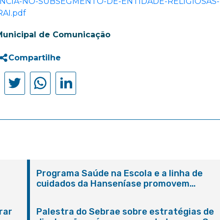
ANCIA-NO-SUBSEGMENTO-DE-ENTIDADE-RELIGIOSAS
AI.pdf
Municipal de Comunicação
Compartilhe
Programa Saúde na Escola e a linha de
cuidados da Hanseníase promovem
conscientização sobre hanseníase na E.M
Adelaide de Magalhães Seabra
rar
Palestra do Sebrae sobre estratégias de