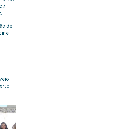
ais
.
ção de
ir e
a
vejo
berto