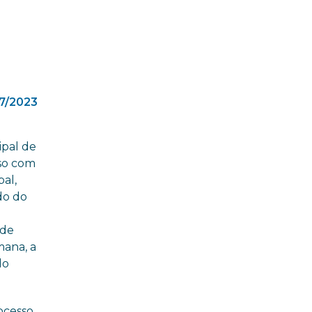
7/2023
ipal de
so com
pal,
do do
 de
mana, a
do
ocesso