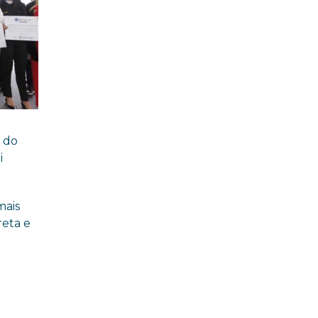
o do
i
mais
reta e