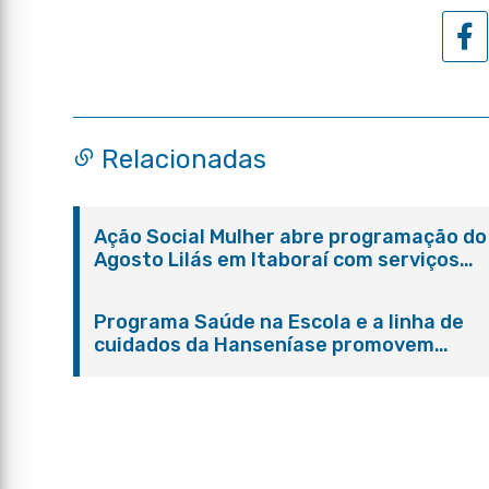
Relacionadas
Ação Social Mulher abre programação do
Agosto Lilás em Itaboraí com serviços
gratuitos e orientações
Programa Saúde na Escola e a linha de
cuidados da Hanseníase promovem
conscientização sobre hanseníase na E.
Adelaide de Magalhães Seabra