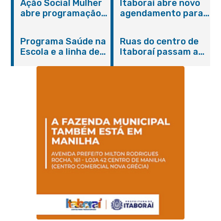
Ação Social Mulher
Itaboraí abre novo
abre programação
agendamento para
do Agosto Lilás em
castração gratuita
Itaboraí com
de cães e gatos
Programa Saúde na
Ruas do centro de
serviços gratuitos e
Escola e a linha de
Itaboraí passam a
orientações
cuidados da
operar em novos
Hanseníase
sentidos
promovem
conscientização
sobre hanseníase
na E.M Adelaide de
Magalhães Seabra