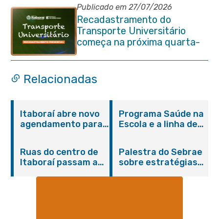
Publicado em 27/07/2026
Recadastramento do
Transporte Universitário
começa na próxima quarta-
feira (29/07)
Relacionadas
Itaboraí abre novo
Programa Saúde na
agendamento para
Escola e a linha de
castração gratuita
cuidados da
de cães e gatos
Hanseníase
Ruas do centro de
Palestra do Sebrae
promovem
Itaboraí passam a
sobre estratégias
conscientização
operar em novos
de divulgação reúne
sobre hanseníase
sentidos
empreendedores no
na E.M Adelaide de
Centro de Itaboraí
Magalhães Seabra