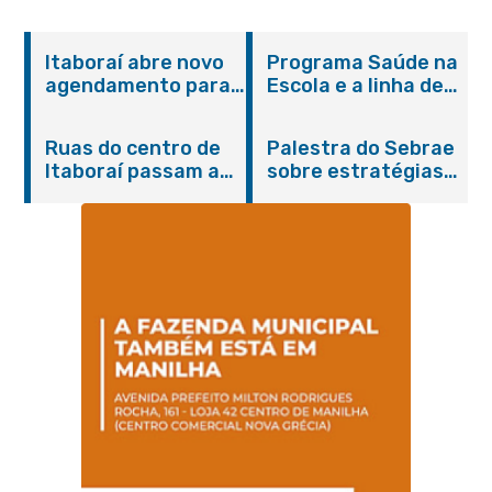
Itaboraí abre novo
Programa Saúde na
agendamento para
Escola e a linha de
castração gratuita
cuidados da
de cães e gatos
Hanseníase
Ruas do centro de
Palestra do Sebrae
promovem
Itaboraí passam a
sobre estratégias
conscientização
operar em novos
de divulgação reúne
sobre hanseníase
sentidos
empreendedores no
na E.M Adelaide de
Centro de Itaboraí
Magalhães Seabra