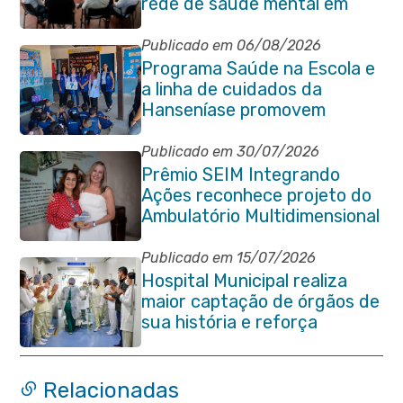
rede de saúde mental em
Itaboraí
Publicado em 06/08/2026
Programa Saúde na Escola e
a linha de cuidados da
Hanseníase promovem
conscientização sobre
hanseníase na E.M Adelaide
Publicado em 30/07/2026
de Magalhães Seabra
Prêmio SEIM Integrando
Ações reconhece projeto do
Ambulatório Multidimensional
da Pessoa Idosa de Itaboraí
Publicado em 15/07/2026
Hospital Municipal realiza
maior captação de órgãos de
sua história e reforça
compromisso com a vida
Relacionadas