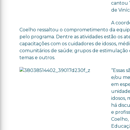
cantou 
de Viníc
A coord
Coelho ressaltou o comprometimento da equipe 
pelo programa. Dentre as atividades estão os a
capacitações com os cuidadores de idosos, méd
comunitários de saúde; grupos de estimulação co
temas e outros.
“Essas s
e/ou me
em espe
unidades
idosos,
há discu
e profi
Coelho,
Educaçã