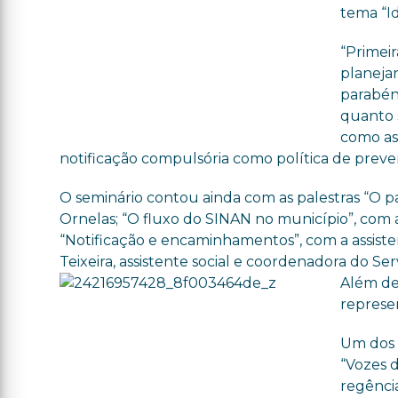
tema “Id
“Primei
planeja
parabéns
quanto s
como as
notificação compulsória como política de preve
O seminário contou ainda com as palestras “O pap
Ornelas; “O fluxo do SINAN no município”, com a
“Notificação e encaminhamentos”, com a assiste
Teixeira, assistente social e coordenadora
do
Ser
Além de 
repres
Um dos 
“Vozes d
regência