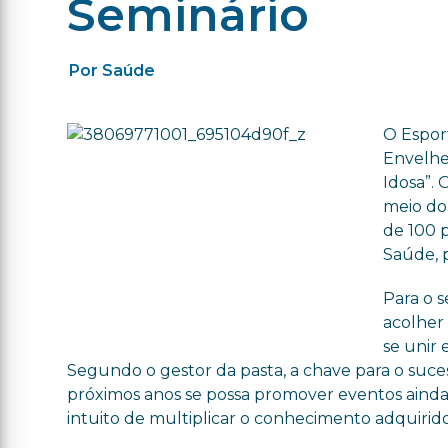
Seminário
Por Saúde
O Esport
Envelhe
Idosa”.
meio do
de 100 p
Saúde, p
Para o s
acolher 
se unir 
Segundo o gestor da pasta, a chave para o sucess
próximos anos se possa promover eventos aind
intuito de multiplicar o conhecimento adquirido