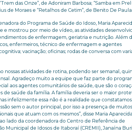
“Trem das Onze”, de Adoniram Barbosa; “Samba em Prel
ius de Moraes e “Retalhos de Cetim”, de Benito De Paula
enadora do
Programa de Saúde do Idoso, Maria Apareci
e mostrou por meio de vídeo, as atividades desenvolvi
tendimentos de enfermagem, geriatria e nutrição. Além 
icos, enfermeiros, técnico de enfermagem e agentes
gnitiva; vacinação; oficinas; rodas de conversa com var
ão nossas atividades de rotina, podendo ser semanal, qui
nsal. Agradeço muito a equipe que faz parte do progra
cial aos agentes comunitários de saúde, que são o coraç
 de saúde da família. A família deveria ser o maior prote
 mas infelizmente essa não é a realidade que constatamos
ssão sem o autor principal, por isso a presença de muitos
ssionais que atuam com os mesmos”, disse Maria Aparecid
 ao lado da
coordenadora do Centro de Referência de
o Municipal de Idosos de Itaboraí (
CREMII
), Janaína Bur