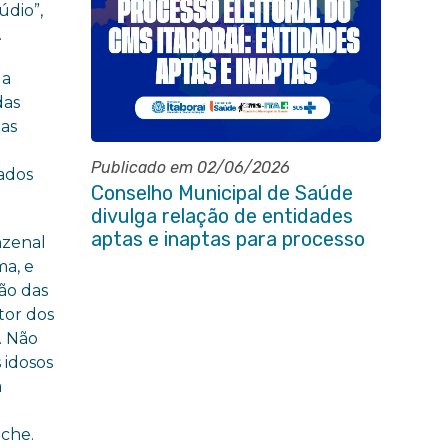
údio”,
.
da
das
das
Publicado em 02/06/2026
iados
Conselho Municipal de Saúde
divulga relação de entidades
aptas e inaptas para processo
nzenal
eleitoral do quadriênio 2026-
ma, e
2030
ão das
tor dos
. Não
 idosos
a
iche.