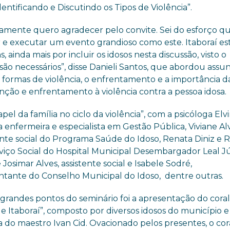
entificando e Discutindo os Tipos de Violência”.
ramente quero agradecer pelo convite. Sei do esforço q
r e executar um evento grandioso como este. Itaboraí es
, ainda mais por incluir os idosos nesta discussão, visto o
ão necessários”, disse Danieli Santos, que abordou assu
 formas de violência, o enfrentamento e a importância d
nção e enfrentamento à violência contra a pessoa idosa.
el da família no ciclo da violência”, com a psicóloga Elvi
 enfermeira e especialista em Gestão Pública, Viviane Al
nte social do Programa Saúde do Idoso, Renata Diniz e 
viço Social
do
Hospital Municipal Desembargador Leal Jú
Josimar Alves, assistente social e Isabele Sodré,
entante
do
Conselho Municipal
do
Idoso
, dentre outras.
grandes pontos do seminário foi a apresentação do cora
e Itaboraí”, composto por diversos idosos do município 
 do maestro Ivan Cid. Ovacionado pelos presentes, o cor