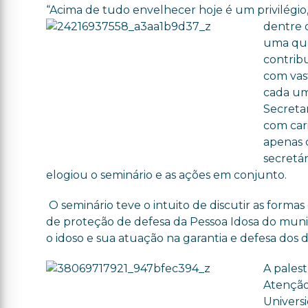
“Acima de tudo envelhecer hoje é um privilégio
dentre 
uma qua
contrib
com vas
cada um
Secreta
com car
apenas c
secretá
elogiou o seminário e as ações em conjunto.
O
seminário
teve o intuito de discutir as formas
de proteção de defesa da Pessoa Idosa
do
munic
o
idoso
e sua atuação na garantia e defesa dos di
A pales
Atençã
Univers