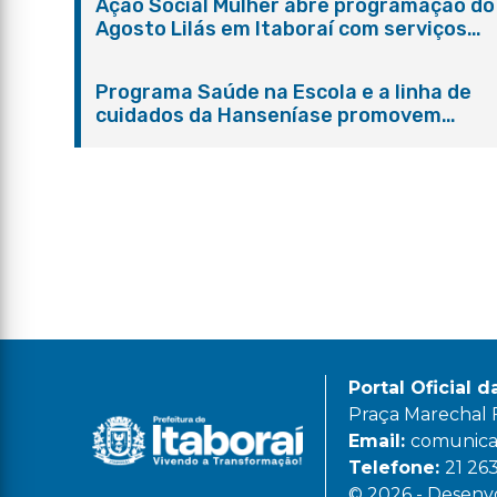
Ação Social Mulher abre programação do
Agosto Lilás em Itaboraí com serviços
gratuitos e orientações
Programa Saúde na Escola e a linha de
cuidados da Hanseníase promovem
conscientização sobre hanseníase na E.
Adelaide de Magalhães Seabra
Portal Oficial d
Praça Marechal Fl
Email:
comunicac
Telefone:
21 26
© 2026 - Desenvo