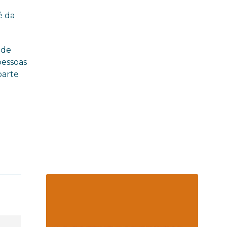
é da
nde
pessoas
parte