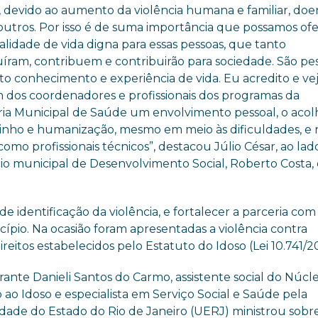
, devido ao aumento da violência humana e familiar, doe
outros. Por isso é de suma
importância que possamos of
lidade de vida digna para essas pessoas, que tanto
uíram, contribuem e contribuirão para sociedade. São pe
to conhecimento e experiência de vida. Eu acredito e ve
 dos coordenadores e profissionais dos programas da
ria Municipal de Saúde um envolvimento pessoal, o acol
inho e humanização, mesmo em meio às dificuldades, e 
omo profissionais técnicos”, destacou Júlio César, ao lad
rio municipal de Desenvolvimento Social, Roberto Costa,
 de identificação da violência, e fortalecer a parceria com
ípio. Na ocasião foram apresentadas a violência contra
reitos estabelecidos pelo Estatuto do Idoso (Lei 10.741/2
trante Danieli Santos
do
Carmo, assistente social do Núcl
o ao
Idoso
e especialista em Serviço Social e Saúde pela
idade do Estado do Rio de Janeiro (UERJ) ministrou sobr