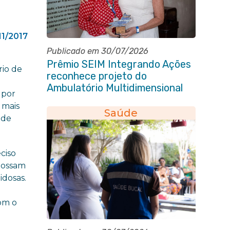
11/2017
Publicado em 30/07/2026
Prêmio SEIM Integrando Ações
rio de
reconhece projeto do
a
Ambulatório Multidimensional
 por
da Pessoa Idosa de Itaboraí
 mais
Saúde
 de
ciso
 possam
idosas.
om o