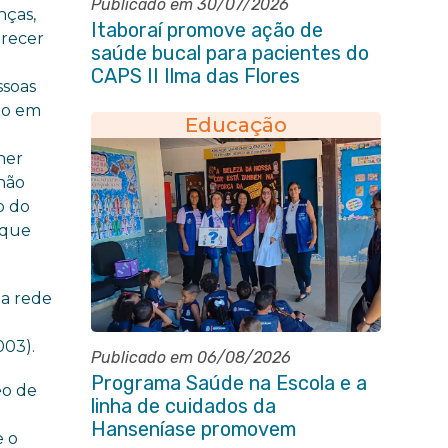
Publicado em 30/07/2026
nças,
Itaboraí promove ação de
erecer
saúde bucal para pacientes do
CAPS II Ilma das Flores
ssoas
jo em
Educação
her
não
o do
 que
 a rede
003).
Publicado em 06/08/2026
Programa Saúde na Escola e a
eo de
linha de cuidados da
Hanseníase promovem
e o