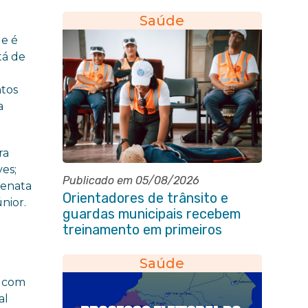
conscientização sobre
hanseníase na E.M Adelaide de
Saúde
Magalhães Seabra
ue é
tá de
ntos
a
ra
ves;
Publicado em 05/08/2026
Renata
Orientadores de trânsito e
nior.
guardas municipais recebem
treinamento em primeiros
socorros em Itaboraí
Saúde
l
e com
al