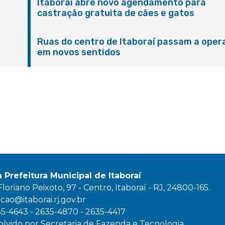
Itaboraí abre novo agendamento para
castração gratuita de cães e gatos
Ruas do centro de Itaboraí passam a oper
em novos sentidos
M
a Prefeitura Municipal de Itaboraí
oriano Peixoto, 97 - Centro, Itaboraí - RJ, 24800-165.
ao@itaborai.rj.gov.br
35-4643 - 2635-4870 - 2635-4417
lvido por Secretaria de Fazenda e Tecnologia