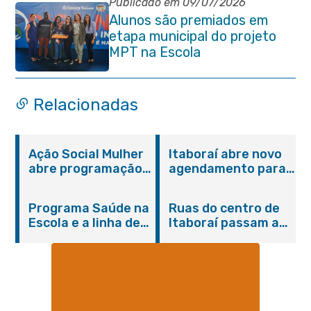
Publicado em 09/07/2026
Alunos são premiados em
etapa municipal do projeto
MPT na Escola
Relacionadas
Ação Social Mulher
Itaboraí abre novo
abre programação
agendamento para
do Agosto Lilás em
castração gratuita
Itaboraí com
de cães e gatos
Programa Saúde na
Ruas do centro de
serviços gratuitos e
Escola e a linha de
Itaboraí passam a
orientações
cuidados da
operar em novos
Hanseníase
sentidos
promovem
conscientização
sobre hanseníase
na E.M Adelaide de