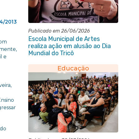
4/2013
Publicado em 26/06/2026
Escola Municipal de Artes
com
realiza ação em alusão ao Dia
lmente,
Mundial do Tricô
l e
Educação
eira,
Ensino
gressar
odo