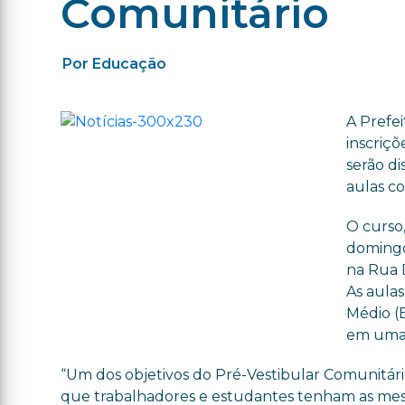
Comunitário
Por Educação
A Prefei
inscriçõ
serão di
aulas co
O curso,
domingos
na Rua D
As aula
Médio (
em uma 
“Um dos objetivos do Pré-Vestibular Comunitári
que trabalhadores e estudantes tenham as mesm