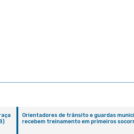
Praça
Orientadores de trânsito e guardas munic
8)
recebem treinamento em primeiros socor
em Itaboraí