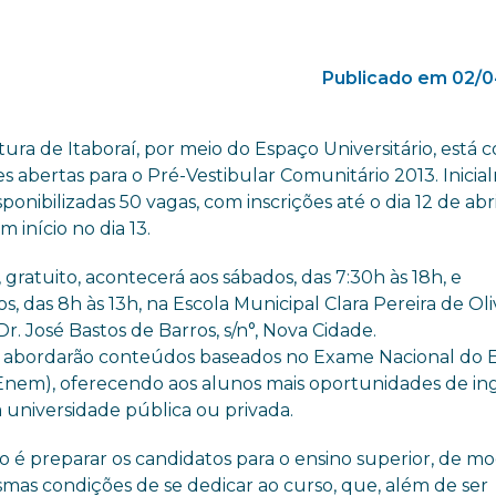
Publicado em 02/0
tura de Itaboraí, por meio do Espaço Universitário, está 
es abertas para o Pré-Vestibular Comunitário 2013. Inicia
sponibilizadas 50 vagas, com inscrições até o dia 12 de abri
m início no dia 13.
 gratuito, acontecerá aos sábados, das 7:30h às 18h, e
, das 8h às 13h, na Escola Municipal Clara Pereira de Oliv
r. José Bastos de Barros, s/n°, Nova Cidade.
s abordarão conteúdos baseados no Exame Nacional do 
Enem), oferecendo aos alunos mais oportunidades de in
universidade pública ou privada.
o é preparar os candidatos para o ensino superior, de m
as condições de se dedicar ao curso, que, além de ser