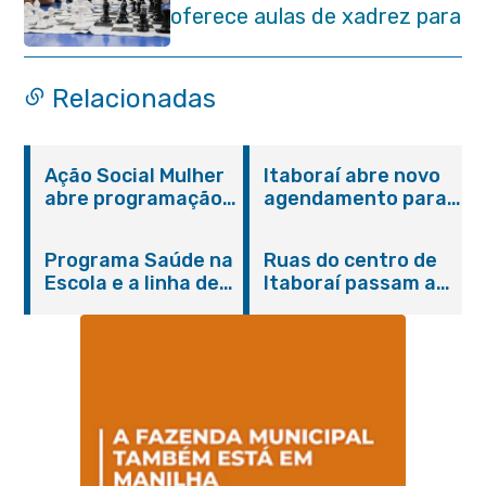
oferece aulas de xadrez para
alunos da rede municipal
Relacionadas
Ação Social Mulher
Itaboraí abre novo
abre programação
agendamento para
do Agosto Lilás em
castração gratuita
Itaboraí com
de cães e gatos
Programa Saúde na
Ruas do centro de
serviços gratuitos e
Escola e a linha de
Itaboraí passam a
orientações
cuidados da
operar em novos
Hanseníase
sentidos
promovem
conscientização
sobre hanseníase
na E.M Adelaide de
Magalhães Seabra