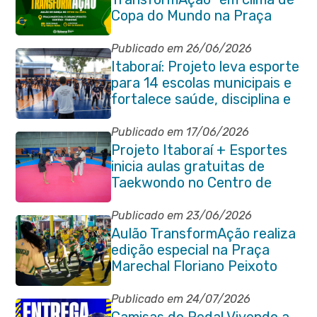
Copa do Mundo na Praça
Marechal Floriano Peixoto
Publicado em 26/06/2026
Itaboraí: Projeto leva esporte
para 14 escolas municipais e
fortalece saúde, disciplina e
aprendizado
Publicado em 17/06/2026
Projeto Itaboraí + Esportes
inicia aulas gratuitas de
Taekwondo no Centro de
Lutas
Publicado em 23/06/2026
Aulão TransformAção realiza
edição especial na Praça
Marechal Floriano Peixoto
com clima de Copa e muita
animação
Publicado em 24/07/2026
Camisas do Pedal Vivendo a