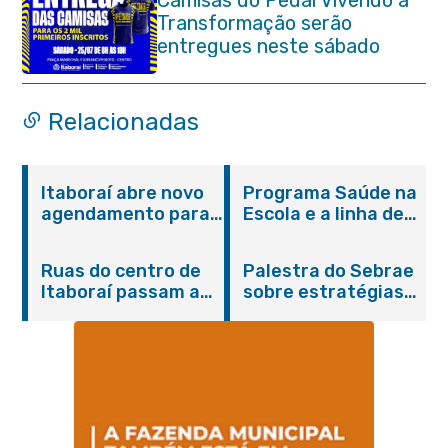
Transformação serão
entregues neste sábado
(25/07)
Relacionadas
Itaboraí abre novo
Programa Saúde na
agendamento para
Escola e a linha de
castração gratuita
cuidados da
de cães e gatos
Hanseníase
Ruas do centro de
Palestra do Sebrae
promovem
Itaboraí passam a
sobre estratégias
conscientização
operar em novos
de divulgação reúne
sobre hanseníase
sentidos
empreendedores no
na E.M Adelaide de
Centro de Itaboraí
Magalhães Seabra