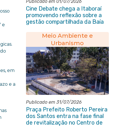
Publicado em 01/07/2026
Cine Debate chega a Itaboraí
nosso
promovendo reflexão sobre a
gestão compartilhada da Baía
7 e
de Guanabara
Meio Ambiente e
Urbanismo
gicas.
ndo
pes, em
azo e a
Publicado em 31/07/2026
Praça Prefeito Roberto Pereira
 nas
dos Santos entra na fase final
m
de revitalização no Centro de