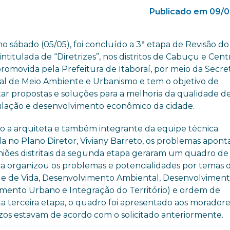
Publicado em 09/0
o sábado (05/05), foi concluído a 3ª etapa de Revisão d
 intitulada de “Diretrizes”, nos distritos de Cabuçu e Cent
romovida pela Prefeitura de Itaboraí, por meio da Secre
al de Meio Ambiente e Urbanismo e tem o objetivo de
itar propostas e soluções para a melhoria da qualidade de
lação e desenvolvimento econômico da cidade.
 a arquiteta e também integrante da equipe técnica
da no Plano Diretor, Viviany Barreto, os problemas apont
niões distritais da segunda etapa geraram um quadro de
ica organizou os problemas e potencialidades por temas 
 de Vida, Desenvolvimento Ambiental, Desenvolvimen
mento Urbano e Integração do Território) e ordem de
ta terceira etapa, o quadro foi apresentado aos moradore
razos estavam de acordo com o solicitado anteriormente.