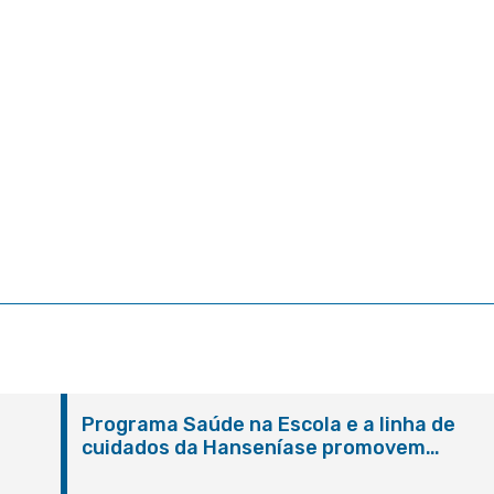
Programa Saúde na Escola e a linha de
cuidados da Hanseníase promovem
conscientização sobre hanseníase na E.M