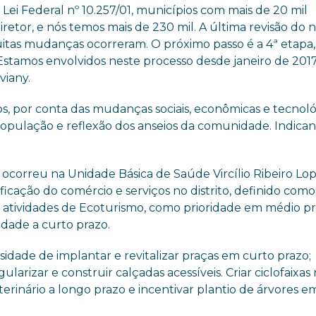
Lei Federal nº 10.257/01, municípios com mais de 20 mil
retor, e nós temos mais de 230 mil. A última revisão do 
muitas mudanças ocorreram. O próximo passo é a 4ª etapa,
 Estamos envolvidos neste processo desde janeiro de 201
viany.
os, por conta das mudanças sociais, econômicas e tecnoló
opulação e reflexão dos anseios da comunidade. Indica
ocorreu na Unidade Básica de Saúde Vircílio Ribeiro Lo
icação do comércio e serviços no distrito, definido como
s atividades de Ecoturismo, como prioridade em médio pr
dade a curto prazo.
sidade de implantar e revitalizar praças em curto prazo;
ularizar e construir calçadas acessíveis. Criar ciclofaixas
erinário a longo prazo e incentivar plantio de árvores e