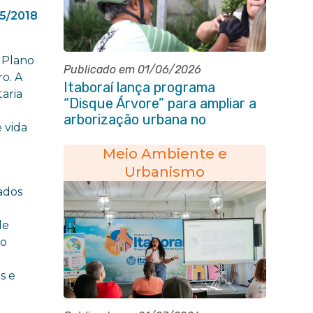
5/2018
o Plano
Publicado em 01/06/2026
ro. A
Itaboraí lança programa
taria
“Disque Árvore” para ampliar a
arborização urbana no
 vida
município
Meio Ambiente e
Urbanismo
ados
de
to
s e