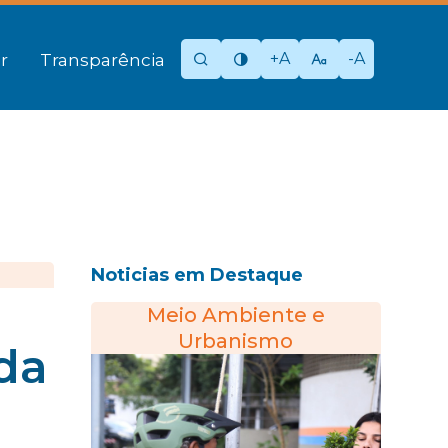
+A
-A
r
Transparência
Noticias em Destaque
Meio Ambiente e
Urbanismo
 da