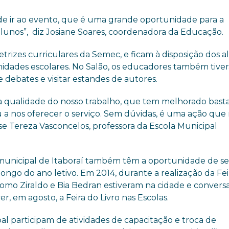
e ir ao evento, que é uma grande oportunidade para a
 alunos”, diz Josiane Soares, coordenadora da Educação.
trizes curriculares da Semec, e ficam à disposição dos a
s unidades escolares. No Salão, os educadores também tive
de debates e visitar estandes de autores.
 qualidade do nosso trabalho, que tem melhorado bast
 a nos oferecer o serviço. Sem dúvidas, é uma ação que 
se Tereza Vasconcelos, professora da Escola Municipal
e municipal de Itaboraí também têm a oportunidade de s
ongo do ano letivo. Em 2014, durante a realização da Fei
es como Ziraldo e Bia Bedran estiveram na cidade e conver
r, em agosto, a Feira do Livro nas Escolas.
al participam de atividades de capacitação e troca de