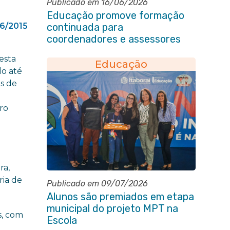
Publicado em 16/06/2026
Educação promove formação
6/2015
continuada para
coordenadores e assessores
escolares da rede municipal
esta
Educação
do até
as de
a
ro
ra,
ria de
Publicado em 09/07/2026
Alunos são premiados em etapa
municipal do projeto MPT na
s, com
Escola