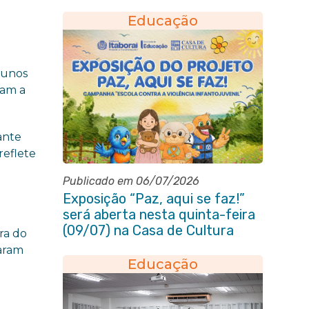
Educação
lunos
ram a
ante
reflete
Publicado em 06/07/2026
Exposição “Paz, aqui se faz!”
será aberta nesta quinta-feira
e
(09/07) na Casa de Cultura
ra do
Heloísa Alberto Torres
saram
Educação