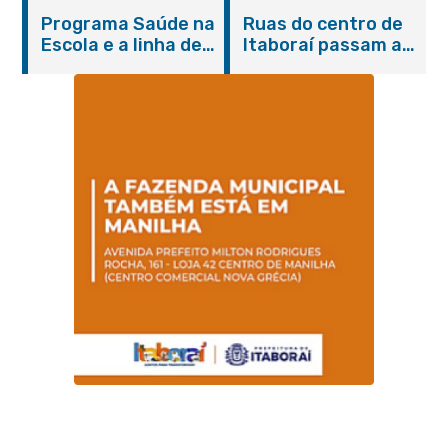
Itaboraí com
de cães e gatos
Programa Saúde na
Ruas do centro de
serviços gratuitos e
Escola e a linha de
Itaboraí passam a
orientações
cuidados da
operar em novos
Hanseníase
sentidos
promovem
conscientização
sobre hanseníase
na E.M Adelaide de
Magalhães Seabra